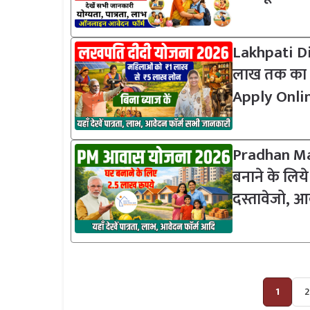
Lakhpati Di
लाख तक का ब
Apply Onlin
Pradhan Man
बनाने के लिय
दस्तावेजो, आ
1
2