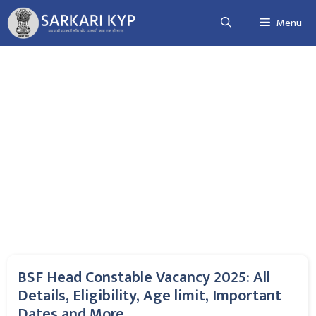
Skip
Menu
to
content
BSF Head Constable Vacancy 2025: All
Details, Eligibility, Age limit, Important
Dates and More