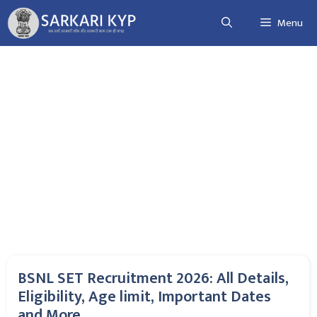
Skip
Menu
to
content
BSNL SET Recruitment 2026: All Details,
Eligibility, Age limit, Important Dates
and More