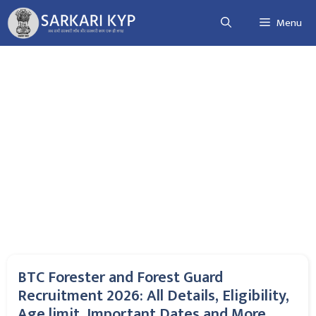
Skip
Menu
to
content
BTC Forester and Forest Guard
Recruitment 2026: All Details, Eligibility,
Age limit, Important Dates and More