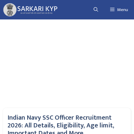
Skip
Menu
to
content
Indian Navy SSC Officer Recruitment
2026: All Details, Eligibility, Age limit,
Important Dates and More