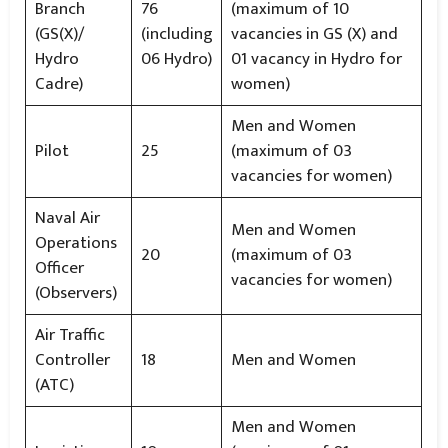
Branch
76
(maximum of 10
(GS(X)/
(including
vacancies in GS (X) and
Hydro
06 Hydro)
01 vacancy in Hydro for
Cadre)
women)
Men and Women
Pilot
25
(maximum of 03
vacancies for women)
Naval Air
Men and Women
Operations
20
(maximum of 03
Officer
vacancies for women)
(Observers)
Air Traffic
Controller
18
Men and Women
(ATC)
Men and Women