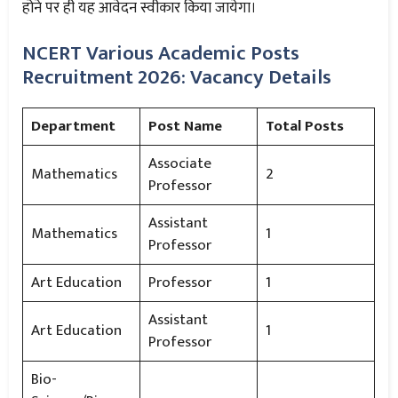
होने पर ही यह आवेदन स्वीकार किया जायेगा।
NCERT Various Academic Posts
Recruitment 2026: Vacancy Details
Department
Post Name
Total Posts
Associate
Mathematics
2
Professor
Assistant
Mathematics
1
Professor
Art Education
Professor
1
Assistant
Art Education
1
Professor
Bio-