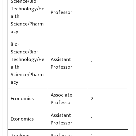
Science/Bio-
Technology/He
Professor
1
alth
Science/Pharm
acy
Bio-
Science/Bio-
Technology/He
Assistant
1
alth
Professor
Science/Pharm
acy
Associate
Economics
2
Professor
Assistant
Economics
1
Professor
Zoology
Professor
1