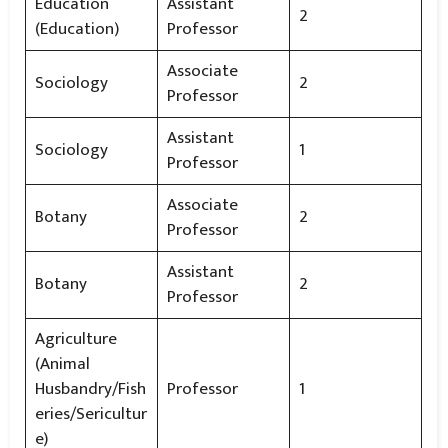
Education
Assistant
2
(Education)
Professor
Associate
Sociology
2
Professor
Assistant
Sociology
1
Professor
Associate
Botany
2
Professor
Assistant
Botany
2
Professor
Agriculture
(Animal
Husbandry/Fish
Professor
1
eries/Sericultur
e)