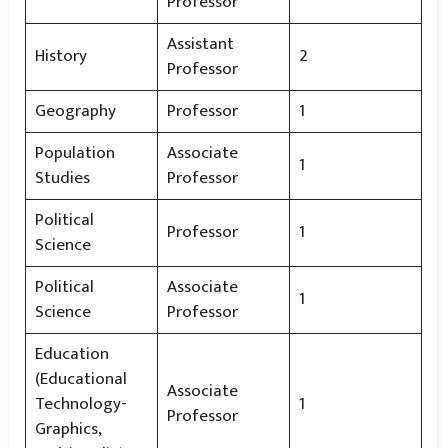
Professor
Assistant
History
2
Professor
Geography
Professor
1
Population
Associate
1
Studies
Professor
Political
Professor
1
Science
Political
Associate
1
Science
Professor
Education
(Educational
Associate
Technology-
1
Professor
Graphics,