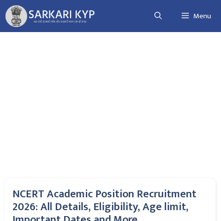
Skip
Menu
to
content
NCERT Academic Position Recruitment
2026: All Details, Eligibility, Age limit,
Important Dates and More