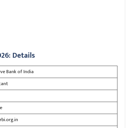
26: Details
rve Bank of India
tant
e
bi.org.in