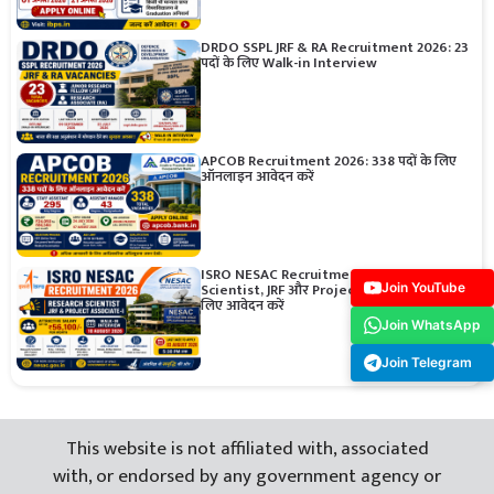
DRDO SSPL JRF & RA Recruitment 2026: 23
पदों के लिए Walk-in Interview
APCOB Recruitment 2026: 338 पदों के लिए
ऑनलाइन आवेदन करें
ISRO NESAC Recruitment 2026: Research
Scientist, JRF और Project Associate पदों के
Join YouTube
लिए आवेदन करें
Join WhatsApp
Join Telegram
This website is not affiliated with, associated
with, or endorsed by any government agency or